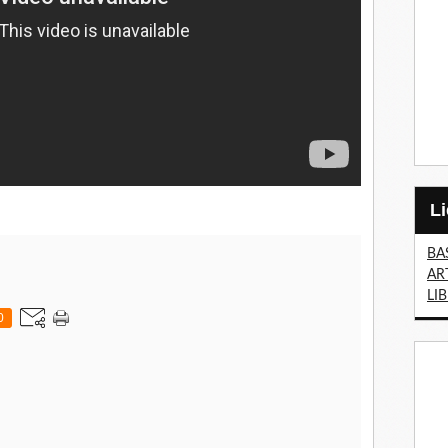
BA
AR
LI
0