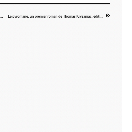
BDS : la campagne de boycott internationale qui inquiète Israël
Le pyromane, un premier roman de Thomas Kryzaniac, éditions L'âge d'homme