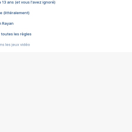
 a 13 ans (et vous l'avez ignoré)
e (littéralement)
im Rayan
 toutes les règles
s les jeux vidéo
us choquant de Rockstar ? - Le scandale BULLY
e plus moche de Steam
du RÊVE tourne au CAUCHEMAR
pendant 8 heures
it… à tort
umiliés par un jeu vidéo
ire - Final Fantasy 8
ti un empire - Age of Empires