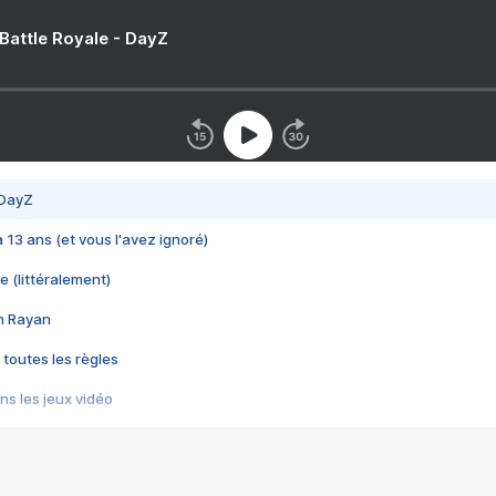
 Battle Royale - DayZ
 DayZ
 a 13 ans (et vous l'avez ignoré)
e (littéralement)
im Rayan
 toutes les règles
s les jeux vidéo
us choquant de Rockstar ? - Le scandale BULLY
e plus moche de Steam