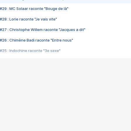
#29 : MC Solaar raconte "Bouge de là"
28 : Lorie raconte "Je vais vite"
#27 : Christophe Willem raconte "Jacques a dit"
#26 : Chimène Badi raconte "Entre nous"
#25 : Indochine raconte "3e sexe"
#24 : Zaho raconte "C'est chelou"
#23 : Patrick Bruel raconte "Au café des délices"
#22 : Kyo raconte "Le chemin"
#21 : Nolwenn Leroy raconte "Cassé"
#20 : Patrick Hernandez raconte "Born to be alive"
#19 : Lorie raconte "Près de moi"
#18 : Michael Jones raconte "A nos actes manqués" (avec Jean-Jacque