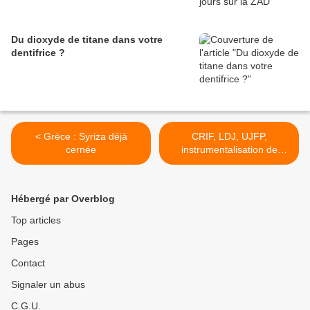
Du dioxyde de titane dans votre
dentifrice ?
< Grèce : Syriza déjà
CRIF, LDJ, UJFP,
cernée
instrumentalisation de
l'histoire : entretien avec
Michèle Sibony >
Hébergé par Overblog
Top articles
Pages
Contact
Signaler un abus
C.G.U.