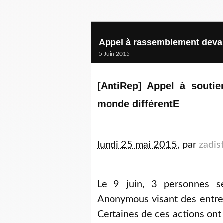
Appel à rassemblement devan
5 Juin 2015
[AntiRep] Appel à souti
monde différentE
lundi 25 mai 2015
,
par
zadis
Le 9 juin, 3 personnes s
Anonymous visant des entrepr
Certaines de ces actions ont