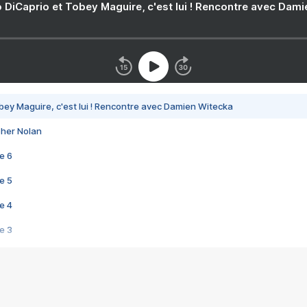
 DiCaprio et Tobey Maguire, c'est lui ! Rencontre avec Dam
bey Maguire, c'est lui ! Rencontre avec Damien Witecka
pher Nolan
e 6
e 5
e 4
e 3
s créatrices de la VF !
e 2
e 1