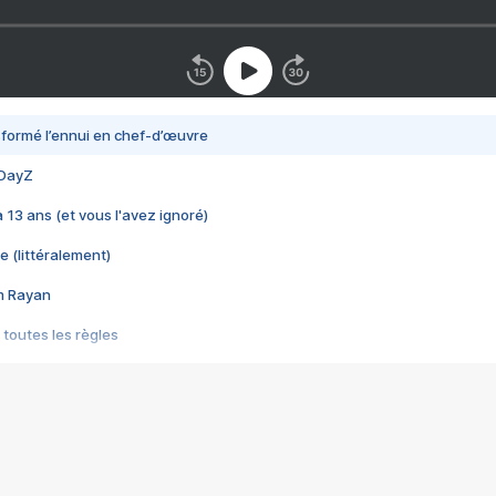
nsformé l’ennui en chef-d’œuvre
 DayZ
 a 13 ans (et vous l'avez ignoré)
e (littéralement)
im Rayan
 toutes les règles
s les jeux vidéo
us choquant de Rockstar ? - Le scandale BULLY
e plus moche de Steam
du RÊVE tourne au CAUCHEMAR