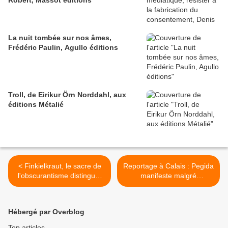
Robert, Massot éditions
La nuit tombée sur nos âmes,
Frédéric Paulin, Agullo éditions
Troll, de Eirikur Örn Norddahl, aux
éditions Métalié
< Finkielkraut, le sacre de
Reportage à Calais : Pegida
l'obscurantisme distingué,
manifeste malgré
par Souad Betka
l'interdiction >
Hébergé par Overblog
Top articles