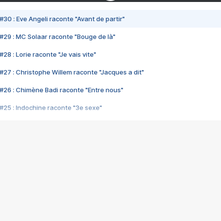
#30 : Eve Angeli raconte "Avant de partir"
#29 : MC Solaar raconte "Bouge de là"
28 : Lorie raconte "Je vais vite"
#27 : Christophe Willem raconte "Jacques a dit"
#26 : Chimène Badi raconte "Entre nous"
#25 : Indochine raconte "3e sexe"
#24 : Zaho raconte "C'est chelou"
#23 : Patrick Bruel raconte "Au café des délices"
#22 : Kyo raconte "Le chemin"
#21 : Nolwenn Leroy raconte "Cassé"
#20 : Patrick Hernandez raconte "Born to be alive"
#19 : Lorie raconte "Près de moi"