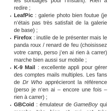
les sondages pour l’instant). Rien à
redire ;
LeafPic
: galerie photo bien foutue (je
n’étais pas très satisfait de la galerie
de base) ;
Firefox
: inutile de le présenter mais le
panda roux / renard de feu (choisissez
votre camp, perso j’en ai rien à carrer)
marche bien aussi sur mobile ;
K-9 Mail
: excellente appli pour gérer
des comptes mails multiples. Les fans
de
Dr Who
apprécieront la référence
(perso je n’en ai – encore une fois –
rien à carrer) ;
GBCoid
: émulateur de
GameBoy
qui