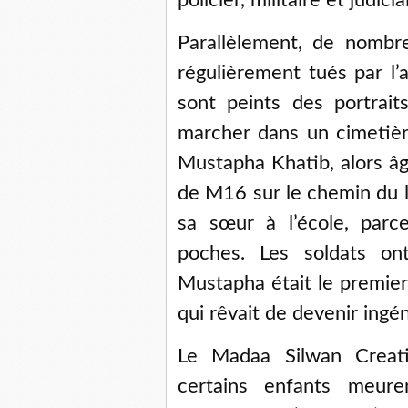
policier, militaire et judic
Parallèlement, de nombr
régulièrement tués par l’
sont peints des portrait
marcher dans un cimetiè
Mustapha Khatib, alors âg
de M16 sur le chemin du l
sa sœur à l’école, parc
poches. Les soldats on
Mustapha était le premier
qui rêvait de devenir ingén
Le Madaa Silwan Creat
certains enfants meur