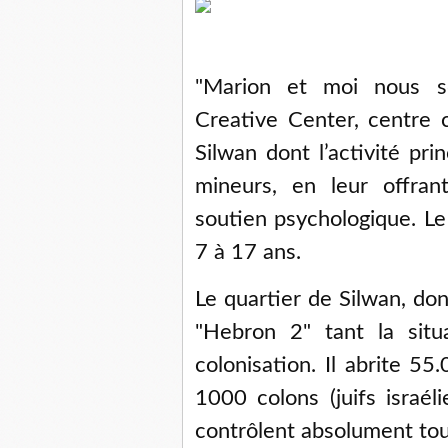
"Marion et moi nous 
Creative Center, centre 
Silwan dont l’activité pr
mineurs, en leur offran
soutien psychologique. Le
7 à 17 ans.
Le quartier de Silwan, do
"Hebron 2" tant la situ
colonisation. Il abrite 5
1000 colons (juifs israél
contrôlent absolument tout