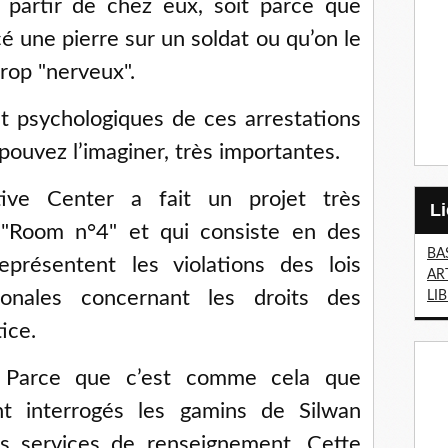
 partir de chez eux, soit parce que
cé une pierre sur un soldat ou qu’on le
rop "nerveux".
t psychologiques de ces arrestations
 pouvez l’imaginer, très importantes.
ive Center a fait un projet très
e "Room n°4" et qui consiste en des
BA
eprésentent les violations des lois
AR
tionales concernant les droits des
LI
ice.
 Parce que c’est comme cela que
ont interrogés les gamins de Silwan
es services de renseignement. Cette