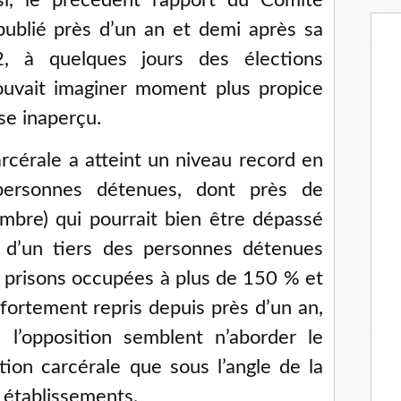
i, le précédent rapport du Comité
 publié près d’un an et demi après sa
2, à quelques jours des élections
pouvait imaginer moment plus propice
se inaperçu.
arcérale a atteint un niveau record en
 personnes détenues, dont près de
bre) qui pourrait bien être dépassé
s d’un tiers des personnes détenues
 prisons occupées à plus de 150 % et
a fortement repris depuis près d’un an,
’opposition semblent n’aborder le
ion carcérale que sous l’angle de la
 établissements.