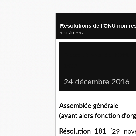
Résolutions de l'ONU non res
4 Janvier 2017
Résolutions de l’ONU 
1947
24 décembre 2016
Assemblée générale
(ayant alors fonction d’or
Résolution 181
(29 nove