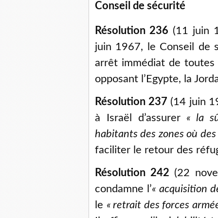
Conseil de sécurité
Résolution 236
(11 juin 
juin 1967, le Conseil de 
arrêt immédiat de toutes l
opposant l’Egypte, la Jordan
Résolution 237
(14 juin 1
à Israël d’assurer
«
la s
habitants des zones où des 
faciliter le retour des réfu
Résolution 242
(22 novem
condamne l’
«
acquisition d
le
«
retrait des forces armé