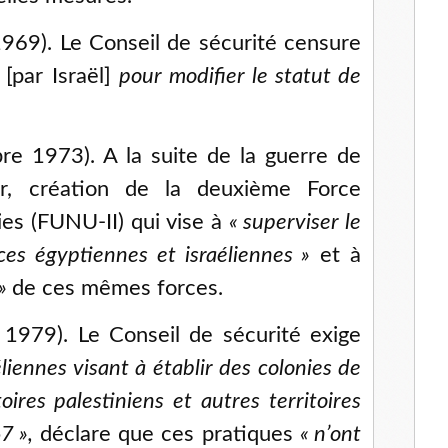
 1969). Le Conseil de sécurité censure
[par Israël]
pour modifier le statut de
re 1973). A la suite de la guerre de
, création de la deuxième Force
es (FUNU-II) qui vise à
«
superviser le
rces égyptiennes et israéliennes
»
et à
»
de ces mêmes forces.
1979). Le Conseil de sécurité exige
éliennes visant à établir des colonies de
ires palestiniens et autres territoires
67
»,
déclare que ces pratiques
«
n’ont