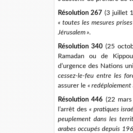
Résolution 267
(3 juillet
«
toutes les mesures prises
Jérusalem
».
Résolution 340
(25 octob
Ramadan ou de Kippour
d’urgence des Nations uni
cessez-le-feu entre les fo
assurer le
«
redéploiement
Résolution 446
(22 mars 
l’arrêt des
«
pratiques isra
peuplement dans les territo
arabes occupés depuis 19