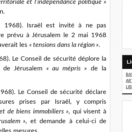
territoriale et l’indépendance politique
»
n.
 1968). Israël est invité à ne pas
aire prévu à Jérusalem le 2 mai 1968
averait les
«
tensions dans la région
».
8). Le Conseil de sécurité déplore la
re de Jérusalem
«
au mépris
»
de la
BA
AR
LI
968). Le Conseil de sécurité déclare
res prises par Israël, y compris
et de biens immobiliers
»,
qui visent à
érusalem
»,
et demande à celui-ci de
elles mesures.