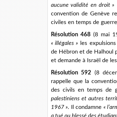
aucune validité en droit
»
convention de Genève rel
civiles en temps de guerre
Résolution 468
(8 mai 19
«
illégales
»
les expulsions 
de Hébron et de Halhoul pa
et demande à Israël de les
Résolution 592
(8 décem
rappelle que la conventio
des civils en temps de 
palestiniens et autres terr
1967
».
Il condamne
«
l’ar
a tué ou blessé des étudian