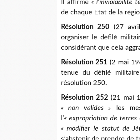
Il affirme
«
l’inviolabilité 
de chaque Etat de la régio
Résolution 250
(27 avril
organiser le défilé milit
considérant que cela aggr
Résolution 251
(2 mai 196
tenue du défilé militai
résolution 250.
Résolution 252
(21 mai 1
«
non valides
»
les mesu
l’
«
expropriation de terres 
«
modifier le statut de J
s’abstenir de prendre de t