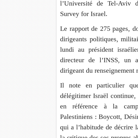
l’Université de Tel-Aviv 
Survey for Israel.
Le rapport de 275 pages, do
dirigeants politiques, milit
lundi au président israél
directeur de l’INSS, un a
dirigeant du renseignement mi
Il note en particulier q
délégitimer Israël continu
en référence à la campa
Palestiniens : Boycott, Dési
qui a l’habitude de décrire 
la critique des ses propres 