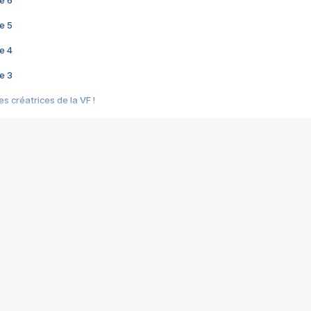
e 6
e 5
e 4
e 3
s créatrices de la VF !
e 2
e 1
e Mektoub My Love arrive enfin ! Rencontre avec Shaïn Boumedine et Sal
i : après Toni en famille
elle réalise le bouleversant Dites lui que je l'aime
ais ! Rencontre autour de Vie privée de Rebecca Zlotowski
 de Marguerite, Grave... Rencontre avec Ella Rumpf
 Les Rêveurs, un film intime sur la santé mentale