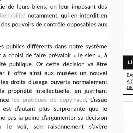
tie de leurs biens, en leur imposant des
liénabilité
notamment, qui en interdit en
si des pouvoirs de contrôle opposables aux
s publics différents dans notre système
 a choisi de faire prévaloir « le sien », à
ité publique. Or cette décision va être
ar il offre ainsi aux musées un nouvel
BA
 les droits d’usage ouverts normalement
AR
LI
 propriété intellectuelle, en justifiant
ance
les pratiques de copyfraud
. L’issue
e est d’autant plus surprenante que le
e pas la peine d’argumenter sa décision
le voir, son raisonnement s’avère