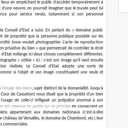
s lieux en empêchant le public d’accéder temporairement à
 d’une oeuvre, on pourrait imaginer que le musée peut lui
vance pour service rendu, notamment si son personnel
e Conseil d’Etat a suivi. En parlant du « domaine public
roit de propriété que la personne publique possède sur les
ociété Josse voulait photographier. L’acte de reproduction
on privative du bien » que permettrait de contrôler le droit
il d’Etat mélange ici deux choses complètement différentes.
ographe « utilise » ici : c’est son image qu’il veut ensuite
tion réalisée. Le Conseil d’Etat adopte une sorte de
comme si l’objet et son image constituaient une seule et
à l’image des biens
, sujet distinct de la domanialité. Jusqu’à
a Cour de Cassation) nous disait que la propriété d’un bien
l’usage de celle-ci infligeait un préjudice anormal à son
ion est revenue en partie sur ce principe
en consacrant un
biens appartenant aux domaines nationaux (c’est-à-dire
 château de Versailles, le domaine de Chambord, etc.) leur
ons commerciales.