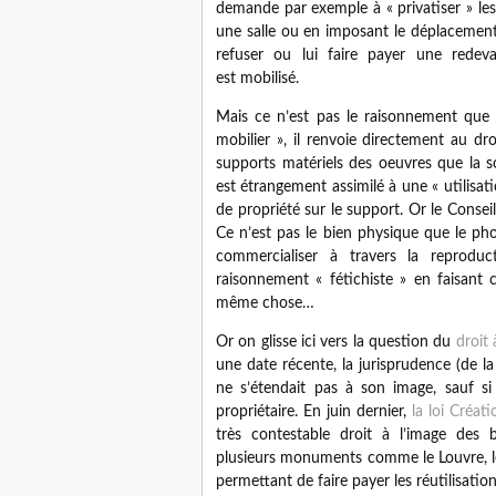
demande par exemple à « privatiser » le
une salle ou en imposant le déplacement
refuser ou lui faire payer une rede
est mobilisé.
Mais ce n’est pas le raisonnement que l
mobilier », il renvoie directement au d
supports matériels des oeuvres que la s
est étrangement assimilé à une « utilisati
de propriété sur le support. Or le Conse
Ce n’est pas le bien physique que le phot
commercialiser à travers la reproduc
raisonnement « fétichiste » en faisant 
même chose…
Or on glisse ici vers la question du
droit 
une date récente, la jurisprudence (de l
ne s’étendait pas à son image, sauf si 
propriétaire. En juin dernier,
la loi Créat
très contestable droit à l’image des 
plusieurs monuments comme le Louvre, le
permettant de faire payer les réutilisati