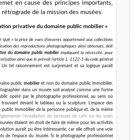
remet en cause des principes importants,
 rétrograde de la mission des musées.
tion privative du domaine public mobilier »
ue que «
la prise de vues d’oeuvres appartenant aux collections
isation des reproductions photographiques ainsi obtenues, doit
ative du domaine public mobilier
impliquant la nécessité, pour
orisation ainsi que le prévoit l’article L. 2122-1 du code général
. Un tel raisonnement est surprenant et sa logique paraît
omaine public
mobilier
et non du domaine public immobilier.
hotographier dans un musée soit analysé comme une forme
blic opéré par le photographe professionnel, au sens où
e trouvant devant le tableau ou la sculpture. L’espace des
 public immobilier de la personne publique et, de la même
glementer l’installation de terrasses de café sur les voies
 musées étaient en droit de faire de même pour les activités
ution aurait pu être intéressante, car elle offrait une voie
ents de l’espace du musée. Si le photographe professionnel