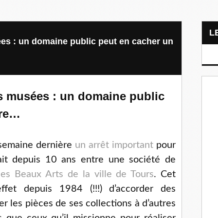
es : un domaine public peut en cacher un
s musées : un domaine public
tre…
a semaine dernière
un arrêt important
pour
rait depuis 10 ans entre une société de
es Beaux Arts de la ville de Tours
. Cet
ffet depuis 1984 (!!!) d’accorder des
r les pièces de ses collections à d’autres