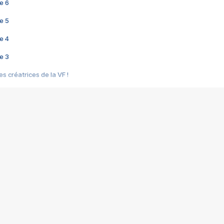
e 6
e 5
e 4
e 3
s créatrices de la VF !
e 2
e 1
e Mektoub My Love arrive enfin ! Rencontre avec Shaïn Boumedine et Sal
i : après Toni en famille
elle réalise le bouleversant Dites lui que je l'aime
ais ! Rencontre autour de Vie privée de Rebecca Zlotowski
 de Marguerite, Grave... Rencontre avec Ella Rumpf
 Les Rêveurs, un film intime sur la santé mentale