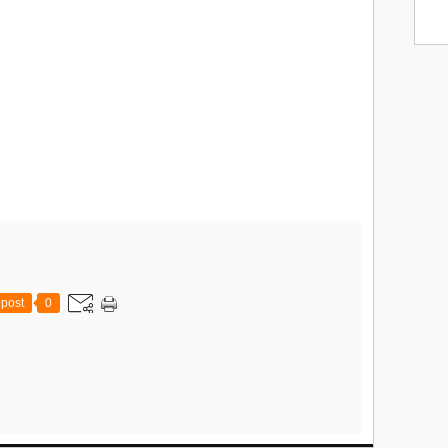
post
0