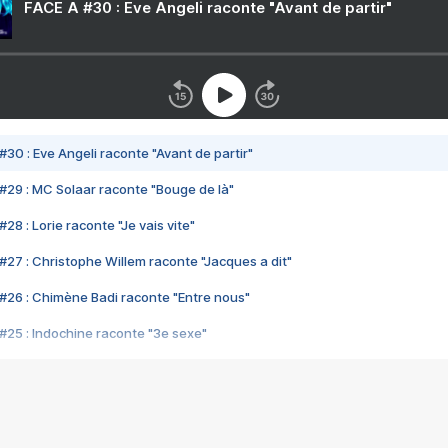
FACE A #30 : Eve Angeli raconte "Avant de partir"
#30 : Eve Angeli raconte "Avant de partir"
#29 : MC Solaar raconte "Bouge de là"
28 : Lorie raconte "Je vais vite"
#27 : Christophe Willem raconte "Jacques a dit"
#26 : Chimène Badi raconte "Entre nous"
#25 : Indochine raconte "3e sexe"
#24 : Zaho raconte "C'est chelou"
#23 : Patrick Bruel raconte "Au café des délices"
#22 : Kyo raconte "Le chemin"