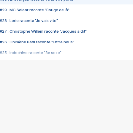
#29 : MC Solaar raconte "Bouge de là"
28 : Lorie raconte "Je vais vite"
#27 : Christophe Willem raconte "Jacques a dit"
#26 : Chimène Badi raconte "Entre nous"
#25 : Indochine raconte "3e sexe"
#24 : Zaho raconte "C'est chelou"
#23 : Patrick Bruel raconte "Au café des délices"
#22 : Kyo raconte "Le chemin"
#21 : Nolwenn Leroy raconte "Cassé"
#20 : Patrick Hernandez raconte "Born to be alive"
#19 : Lorie raconte "Près de moi"
#18 : Michael Jones raconte "A nos actes manqués" (avec Jean-Jacque