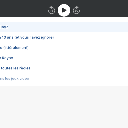
 DayZ
 a 13 ans (et vous l'avez ignoré)
e (littéralement)
im Rayan
 toutes les règles
s les jeux vidéo
us choquant de Rockstar ? - Le scandale BULLY
e plus moche de Steam
du RÊVE tourne au CAUCHEMAR
pendant 8 heures