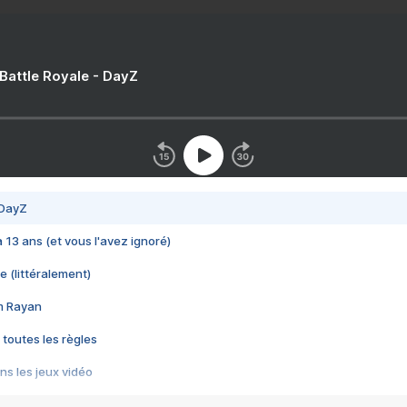
 Battle Royale - DayZ
 DayZ
 a 13 ans (et vous l'avez ignoré)
e (littéralement)
im Rayan
 toutes les règles
s les jeux vidéo
us choquant de Rockstar ? - Le scandale BULLY