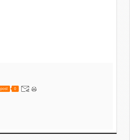
post
0