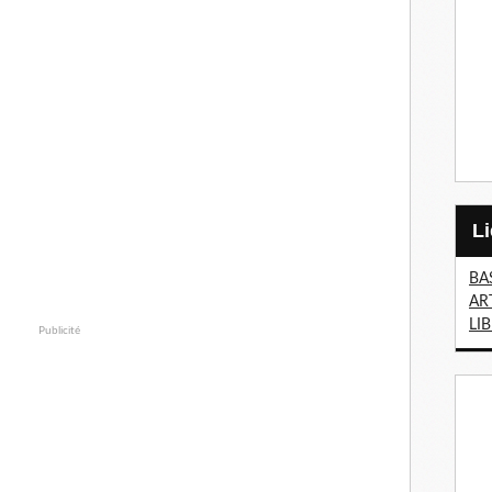
BA
AR
LI
Publicité