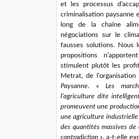
et les processus d’acca
criminalisation paysanne e
long de la chaîne alime
négociations sur le cli
fausses solutions. Nous 
propositions n’apporte
stimulent plutôt les prof
Metrat, de l’organisatio
Paysanne
.
« Les marché
l’agriculture dite intelli
promeuvent une production 
une agriculture industrielle
des quantités massives de 
contradiction »
, a-t-elle ex