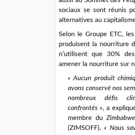
aussi au Sommet des Peup
sociaux se sont réunis p
alternatives au capitalisme
Selon le Groupe ETC, les
produisent la nourriture 
n’utilisent que 30% des
amener la nourriture sur n
« Aucun produit chimiq
avons conservé nos semen
nombreux défis cl
confrontés »
, a expliq
membre du
Zimbabwe
(ZIMSOFF).
« Nous sav