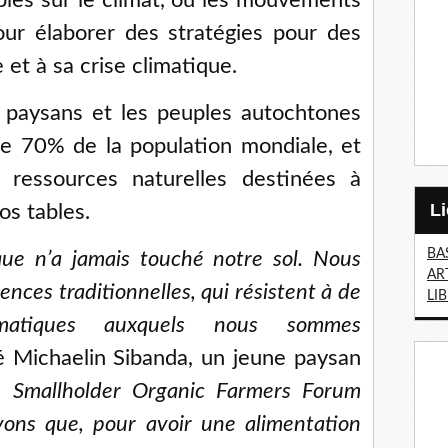
les sur le climat, où les mouvements
our élaborer des stratégies pour des
 et à sa crise climatique.
 paysans et les peuples autochtones
de 70% de la population mondiale, et
 ressources naturelles destinées à
os tables.
BA
ue n’a jamais touché notre sol. Nous
AR
ces traditionnelles, qui résistent à de
LI
imatiques auxquels nous sommes
ué Michaelin Sibanda, un jeune paysan
 Smallholder Organic Farmers Forum
ons que, pour avoir une alimentation