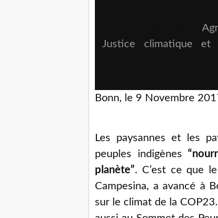
COP23 par l’agroécolo
10 novembre 2017
Agr
Justice climatique et
presse
Bonn, le 9 Novembre 201
Les paysannes et les pay
peuples indigènes
“nour
planète”
. C’est ce que l
Campesina, a avancé à Bo
sur le climat de la COP23.