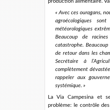
production alimentaire. V
« Avec ces ouragans, no
agroécologiques son
météorologiques extrême
Beaucoup de racines
catastrophe. Beaucoup 
de retour dans les cham
Secrétaire à l’Agricu
complètement dévastée 
rappeler aux gouvern
systémique. »
La Via Campesina et ses
problème: le contrôle des