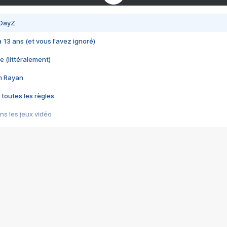
 DayZ
 a 13 ans (et vous l'avez ignoré)
e (littéralement)
im Rayan
 toutes les règles
s les jeux vidéo
us choquant de Rockstar ? - Le scandale BULLY
e plus moche de Steam
du RÊVE tourne au CAUCHEMAR
pendant 8 heures
it… à tort
umiliés par un jeu vidéo