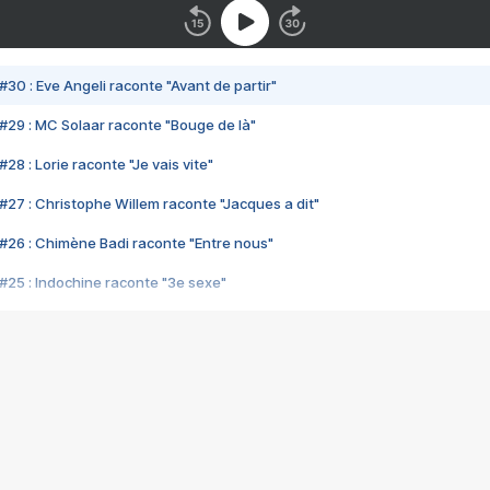
#30 : Eve Angeli raconte "Avant de partir"
#29 : MC Solaar raconte "Bouge de là"
28 : Lorie raconte "Je vais vite"
#27 : Christophe Willem raconte "Jacques a dit"
#26 : Chimène Badi raconte "Entre nous"
#25 : Indochine raconte "3e sexe"
#24 : Zaho raconte "C'est chelou"
#23 : Patrick Bruel raconte "Au café des délices"
#22 : Kyo raconte "Le chemin"
#21 : Nolwenn Leroy raconte "Cassé"
#20 : Patrick Hernandez raconte "Born to be alive"