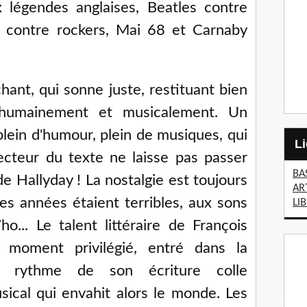
x légendes anglaises, Beatles contre
s contre rockers, Mai 68 et Carnaby
ant, qui sonne juste, restituant bien
, humainement et musicalement. Un
plein d'humour, plein de musiques, qui
ecteur du texte ne laisse pas passer
BA
e Hallyday ! La nostalgie est toujours
AR
res années étaient terribles, aux sons
LI
... Le talent littéraire de François
 moment privilégié, entré dans la
e rythme de son écriture colle
sical qui envahit alors le monde. Les