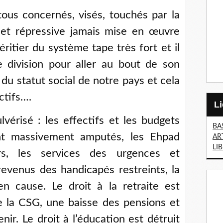
us concernés, visés, touchés par la
e et répressive jamais mise en œuvre
éritier du système tape très fort et il
 division pour aller au bout de son
du statut social de notre pays et cela
ctifs….
lvérisé : les effectifs et les budgets
BA
nt massivement amputés, les Ehpad
AR
LI
rs, les services des urgences et
revenus des handicapés restreints, la
en cause. Le droit à la retraite est
 la CSG, une baisse des pensions et
nir. Le droit à l’éducation est détruit