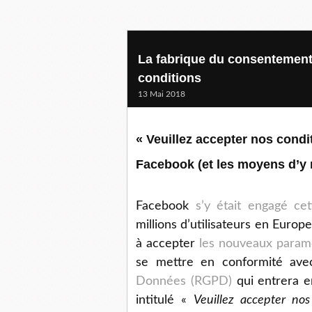
La fabrique du consentement
conditions
13 Mai 2018
« Veuillez accepter nos condi
Facebook (et les moyens d’y m
Facebook
s’y était engagé ce
millions d’utilisateurs en Europ
à accepter
les nouveaux paramè
se mettre en conformité av
Données (RGPD)
qui entrera e
intitulé «
Veuillez accepter nos