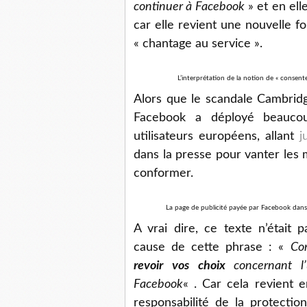
continuer à Facebook
» et en ell
car elle revient une nouvelle fo
« chantage au service ».
L’interprétation de la notion de « consente
Alors que le scandale Cambridg
Facebook a déployé beaucou
utilisateurs européens, allant
j
dans la presse pour vanter les 
conformer.
La page de publicité payée par Facebook dans
A vrai dire, ce texte n’était 
cause de cette phrase : «
Co
revoir vos choix
concernant l’
Facebook
« . Car cela revient e
responsabilité de la protectio