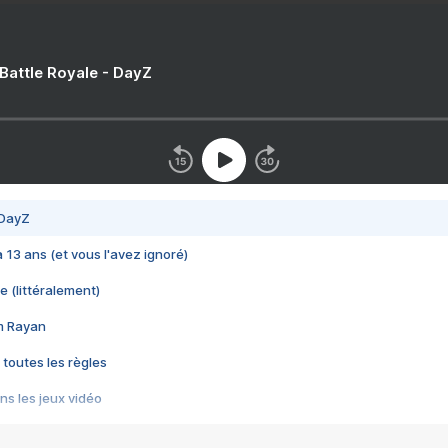
 Battle Royale - DayZ
 DayZ
 a 13 ans (et vous l'avez ignoré)
e (littéralement)
im Rayan
 toutes les règles
s les jeux vidéo
us choquant de Rockstar ? - Le scandale BULLY