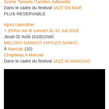
Scene Tamaris Carolles Jullouville
Dans le cadre du festival
JAZZ EN BAIE
PLUS RESERVABLE
Ajout calendrier
+ d'infos sur le concert du 31 Juil 2018
Jeudi
02
Août
2018
21h00
MELODY GARDOT
/
MYLES SANKO
À
Marciac
(32)
Chapiteau A Marciac
Dans le cadre du festival
JAZZ IN MARCIAC