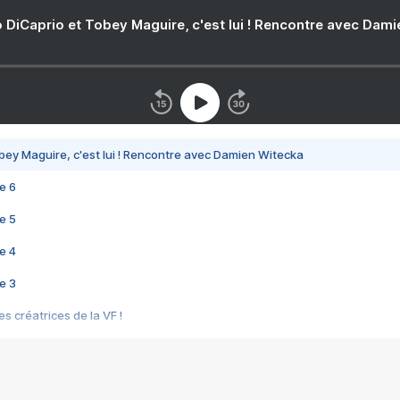
 DiCaprio et Tobey Maguire, c'est lui ! Rencontre avec Dam
bey Maguire, c'est lui ! Rencontre avec Damien Witecka
e 6
e 5
e 4
e 3
s créatrices de la VF !
e 2
e 1