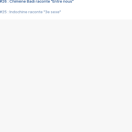
#26 : Chimène Badi raconte "Entre nous"
#25 : Indochine raconte "3e sexe"
#24 : Zaho raconte "C'est chelou"
#23 : Patrick Bruel raconte "Au café des délices"
#22 : Kyo raconte "Le chemin"
#21 : Nolwenn Leroy raconte "Cassé"
#20 : Patrick Hernandez raconte "Born to be alive"
#19 : Lorie raconte "Près de moi"
#18 : Michael Jones raconte "A nos actes manqués" (avec Jean-Jacque
#17 : Khaled raconte "Aïcha"
#16 : Corneille raconte "Parce qu'on vient de loin"
#15 : Indochine raconte "L'aventurier"
14 : Lorie raconte "Sur un air latino"