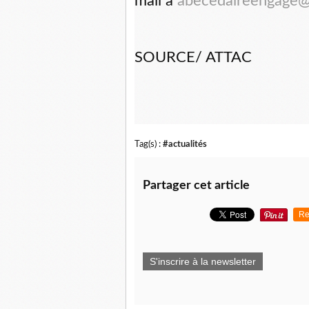
mail à
abecedaireengage@
SOURCE/ ATTAC
Tag(s) :
#actualités
Partager cet article
Re
S'inscrire à la newsletter