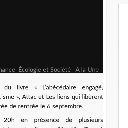
ilisation
embre de 19h30 à 22h00
- salle Henaff
e, 75010, Paris
>
Mots-clés
nance
,
Écologie et Société
,
A la Une
e du livre « L’abécédaire engagé,
isme », Attac et Les liens qui libèrent
rée de rentrée le 6 septembre.
 20h en présence de plusieurs