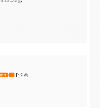
attac.org
.
post
0