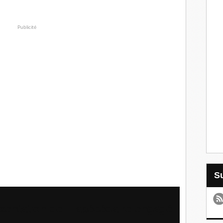
Publicité
ésentation de L’abécédaire engagé