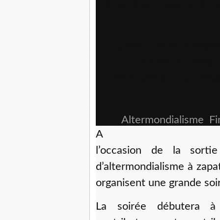
et perspectives de mob
Quand ?
Jeudi 6 sept
Où ?
Bourse du travail 
29 boulevard du Templ
Altermondialisme
,
Fi
A
l’occasion de la sorti
d’altermondialisme à zapat
organisent une grande soi
La soirée débutera à