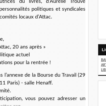
utrices du livres, d’Aurélie Trouvé
 personnalités politiques et syndicales
comités locaux d’Attac.
e,
Attac, 20 ans après »
itique actuel
BA
tions pour la rentrée !
AR
LI
s l’annexe de la Bourse du Travail (29
 Paris) - salle Henaff.
mité.
ticipation, vous pouvez adresser un