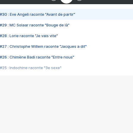
#30 : Eve Angeli raconte "Avant de partir"
#29 : MC Solaar raconte "Bouge de là"
28 : Lorie raconte "Je vais vite"
#27 : Christophe Willem raconte "Jacques a dit"
#26 : Chimène Badi raconte "Entre nous"
#25 : Indochine raconte "3e sexe"
#24 : Zaho raconte "C'est chelou"
#23 : Patrick Bruel raconte "Au café des délices"
#22 : Kyo raconte "Le chemin"
#21 : Nolwenn Leroy raconte "Cassé"
#20 : Patrick Hernandez raconte "Born to be alive"
#19 : Lorie raconte "Près de moi"