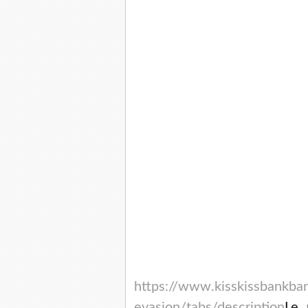
https://www.kisskissbankban
evasion/tabs/description
Le 