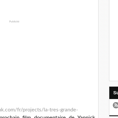
Publicité
k.com/fr/projects/la-tres-grande-
prochain film documentaire de Yannick