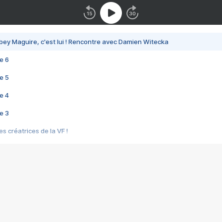
bey Maguire, c'est lui ! Rencontre avec Damien Witecka
e 6
e 5
e 4
e 3
s créatrices de la VF !
e 2
e 1
e Mektoub My Love arrive enfin ! Rencontre avec Shaïn Boumedine et Sal
i : après Toni en famille
elle réalise le bouleversant Dites lui que je l'aime