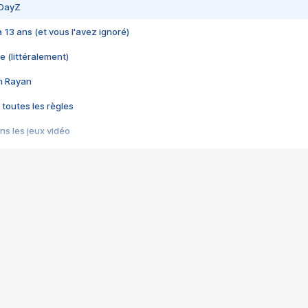
 DayZ
 a 13 ans (et vous l'avez ignoré)
e (littéralement)
im Rayan
 toutes les règles
s les jeux vidéo
us choquant de Rockstar ? - Le scandale BULLY
e plus moche de Steam
du RÊVE tourne au CAUCHEMAR
pendant 8 heures
it… à tort
umiliés par un jeu vidéo
ire - Final Fantasy 8