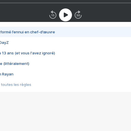
nsformé l’ennui en chef-d’œuvre
 DayZ
 a 13 ans (et vous l'avez ignoré)
e (littéralement)
im Rayan
 toutes les règles
s les jeux vidéo
us choquant de Rockstar ? - Le scandale BULLY
e plus moche de Steam
du RÊVE tourne au CAUCHEMAR