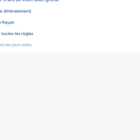
e (littéralement)
im Rayan
 toutes les règles
s les jeux vidéo
us choquant de Rockstar ? - Le scandale BULLY
e plus moche de Steam
du RÊVE tourne au CAUCHEMAR
pendant 8 heures
it… à tort
umiliés par un jeu vidéo
ire - Final Fantasy 8
ti un empire - Age of Empires