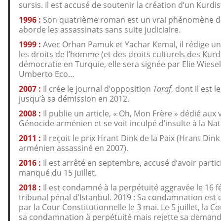
sursis. Il est accusé de soutenir la création d’un Kurd
1996 :
Son quatrième roman est un vrai phénomène de li
aborde les assassinats sans suite judiciaire.
1999 :
Avec Orhan Pamuk et Yachar Kemal, il rédige un
les droits de l’homme (et des droits culturels des Kurde
démocratie en Turquie, elle sera signée par Elie Wiese
Umberto Eco…
2007 :
Il crée le journal d’opposition
Taraf
, dont il est 
jusqu’à sa démission en 2012.
2008 :
Il publie un article, « Oh, Mon Frère » dédié aux 
Génocide arménien et se voit inculpé d’insulte à la Na
2011 :
Il reçoit le prix Hrant Dink de la Paix (Hrant Dink
arménien assassiné en 2007).
2016 :
Il est arrêté en septembre, accusé d’avoir parti
manqué du 15 juillet.
2018 :
Il est condamné à la perpétuité aggravée le 16 fé
tribunal pénal d’Istanbul. 2019 : Sa condamnation est
par la Cour Constitutionnelle le 3 mai. Le 5 juillet, la
sa condamnation à perpétuité mais rejette sa demand