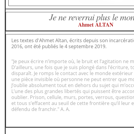
Je ne reverrai plus le mo
Ahmet ALTAN
Les textes d'Ahmet Altan, écrits depuis son incarcéra
2016, ont été publiés le 4 septembre 2019.
"Je peux écrire n’importe où, le bruit et l’agitation ne
D’ailleurs, une fois que je suis plongé dans l’écriture,
disparaît. Je romps le contact avec le monde extérieu
une pièce invisible où personne ne peut entrer que mo
J’oublie absolument tout en dehors du sujet qui m’occ
L’une des plus grandes libertés qui puissent être acco
oublier. Prison, cellule, murs, portes, verrous, quest
et tous s’effacent au seuil de cette frontière qu’il leur 
défendu de franchir." A. A.