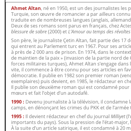
Ahmet Altan
, né en 1950, est un des journalistes le
Turquie, son œuvre de romancier a par ailleurs connu
traduite en de nombreuses langues (anglais, allemand, 
Deux de ses romans sont parus en français, chez Acte
blessure de sabre
(2000) et
L’Amour au temps des révolte
Son père, le journaliste Çetin Altan, fait partie des 17 
qui entrent au Parlement turc en 1967. Pour ses articl
à près de 2 000 ans de prison. En 1974, dans le contex
de maintien de la paix » (invasion de la partie nord de
forces militaires turques), Ahmet Altan s’engage dans l
vite, il commence à être connu pour ses articles en fav
démocratie. Il publie en 1982 son premier roman (ven
exemplaires) puis devient, en 1985, le rédacteur en ch
Il publie son deuxième roman qui est condamné pour 
mœurs et fait l’objet d’un autodafé.
1990 :
Devenu journaliste à la télévision, il condamne l
camps, en dénonçant les crimes du PKK et de l’armée 
1995 :
Il devient rédacteur en chef du journal
Milliyet
(l
importants du pays). Sous la pression de l’état-major, le
À la suite d’un article satirique, il est condamné à 20 