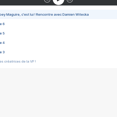
bey Maguire, c'est lui ! Rencontre avec Damien Witecka
e 6
e 5
e 4
e 3
s créatrices de la VF !
e 2
e 1
e Mektoub My Love arrive enfin ! Rencontre avec Shaïn Boumedine et Sal
i : après Toni en famille
elle réalise le bouleversant Dites lui que je l'aime