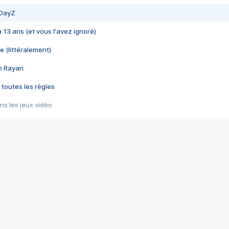
 DayZ
 a 13 ans (et vous l'avez ignoré)
e (littéralement)
im Rayan
 toutes les règles
s les jeux vidéo
us choquant de Rockstar ? - Le scandale BULLY
e plus moche de Steam
du RÊVE tourne au CAUCHEMAR
pendant 8 heures
it… à tort
umiliés par un jeu vidéo