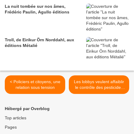
La nuit tombée sur nos âmes,
Frédéric Paulin, Agullo éditions
Troll, de Eirikur Örn Norddahl, aux
éditions Métalié
< Policiers et citoyens, une
Les lobbys veulent affaiblir
relation sous tension
le contrôle des pesticides
tueurs d'abeilles >
Hébergé par Overblog
Top articles
Pages