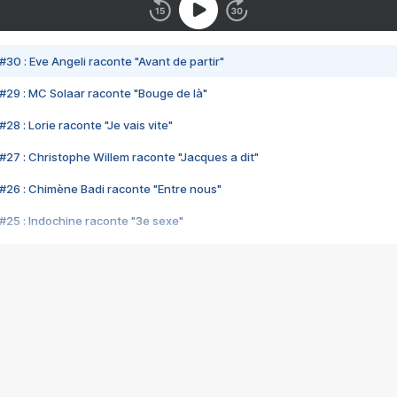
#30 : Eve Angeli raconte "Avant de partir"
#29 : MC Solaar raconte "Bouge de là"
28 : Lorie raconte "Je vais vite"
#27 : Christophe Willem raconte "Jacques a dit"
#26 : Chimène Badi raconte "Entre nous"
#25 : Indochine raconte "3e sexe"
#24 : Zaho raconte "C'est chelou"
#23 : Patrick Bruel raconte "Au café des délices"
#22 : Kyo raconte "Le chemin"
#21 : Nolwenn Leroy raconte "Cassé"
#20 : Patrick Hernandez raconte "Born to be alive"