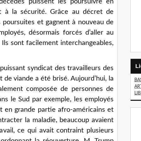
s décédés puissent les poursuivre en
 à la sécurité. Grâce au décret de
des poursuites et gagnent à nouveau de
ployés, désormais forcés d’aller au
 Ils sont facilement interchangeables,
puissant syndicat des travailleurs des
de viande a été brisé. Aujourd’hui, la
BA
AR
palement composée de personnes de
LI
ans le Sud par exemple, les employés
t en grande partie afro-américains et
ontracter la maladie, beaucoup avaient
vail, ce qui avait contraint plusieurs
 ordonnant la réouverture, M. Trump