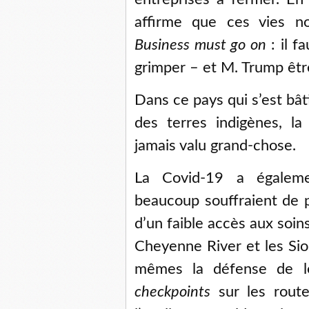
affirme que ces vies no
Business must go on
: il f
grimper – et M. Trump êtr
Dans ce pays qui s’est bâti
des terres indigènes, l
jamais valu grand-chose.
La Covid-19 a égaleme
beaucoup souffraient de 
d’un faible accès aux soin
Cheyenne River et les Sio
mêmes la défense de le
checkpoints
sur les route