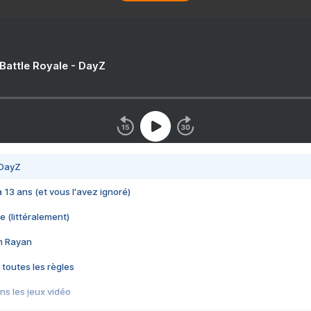
 Battle Royale - DayZ
 DayZ
 a 13 ans (et vous l'avez ignoré)
e (littéralement)
im Rayan
 toutes les règles
s les jeux vidéo