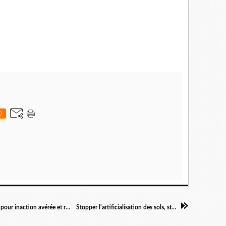
0
Pollution de l'air, le gouvernement sanctionné pour inaction avérée et répétée (48 000 décès prématurés par an)
Stopper l'artificialisation des sols, stop aux nouvelles routes