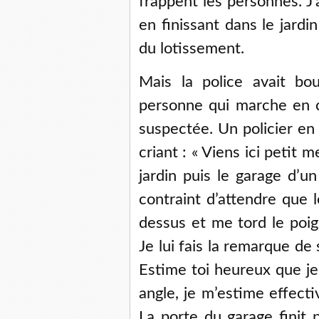
frappent les personnes. J’a
en finissant dans le jardin 
du lotissement.
Mais la police avait bo
personne qui marche en ch
suspectée. Un policier en
criant : « Viens ici petit 
jardin puis le garage d’un
contraint d’attendre que l
dessus et me tord le poign
Je lui fais la remarque de s
Estime toi heureux que je 
angle, je m’estime effect
La porte du garage finit p