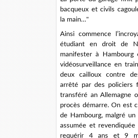
bacqueux et civils cagou
la main…"
Ainsi commence l’incroy
étudiant en droit de N
manifester à Hambourg c
vidéosurveillance en trai
deux cailloux contre des
arrêté par des policiers 
transféré an Allemagne 
procès démarre. On est c
de Hambourg, malgré un d
assumée et revendiquée p
requérir 4 ans et 9 m