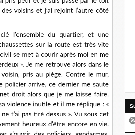
i pris peur et je suis passé par le toit
des voisins et j’ai rejoint l’autre côté
uclé l’ensemble du quartier, et une
aussettes sur la route est très vite
 civil se met à courir après moi en me
merdeux ». Je me retrouve alors dans le
 voisin, pris au piège. Contre le mur,
e policier arrive, ce dernier me saute
et droit alors que je me laisse faire.
a violence inutile et il me réplique : «
ne t’ai pas tiré dessus ». Vu sous cet
ivement heureux d’être encore en vie.
ar s’ouvrir, des policiers, gendarmes,