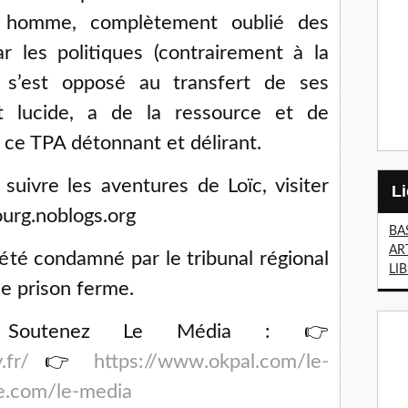
 homme, complètement oublié des
r les politiques (contrairement à la
 s’est opposé au transfert de ses
 et lucide, a de la ressource et de
s ce TPA détonnant et délirant.
suivre les aventures de Loïc, visiter
ourg.noblogs.org
BA
AR
a été condamné par le tribunal régional
LI
e prison ferme.
utenez Le Média : 👉
.fr/
👉
https://www.okpal.com/le-
ee.com/le-media