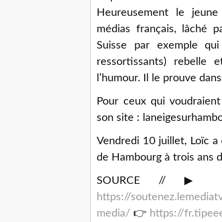
Heureusement le jeune
médias français, lâché pa
Suisse par exemple qui
ressortissants) rebelle
l’humour. Il le prouve dan
Pour ceux qui voudraient 
son site : laneigesurhamb
Vendredi 10 juillet, Loïc 
de Hambourg à trois ans d
SOURCE // ▶ So
https://soutenez.lemediatv
media/
👉
https://fr.tipe