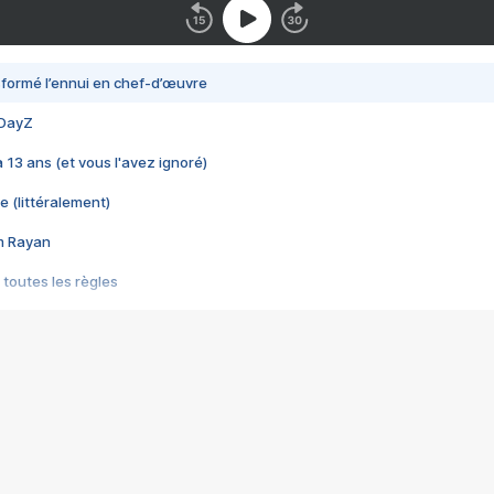
nsformé l’ennui en chef-d’œuvre
 DayZ
 a 13 ans (et vous l'avez ignoré)
e (littéralement)
im Rayan
 toutes les règles
s les jeux vidéo
us choquant de Rockstar ? - Le scandale BULLY
e plus moche de Steam
du RÊVE tourne au CAUCHEMAR
pendant 8 heures