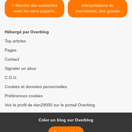
< Marche des solidarités
Interpellations de
avec les sans-papiers,
journalistes, des graves
arrivée à Paris ce samedi
menaces sur la liberté
d'informer >
Hébergé par Overblog
Top articles
Pages
Contact
Signaler un abus
C.G.U.
Cookies et données personnelles
Préférences cookies
Voir le profil de dan29000 sur le portail Overblog
Créer un blog sur Overblog