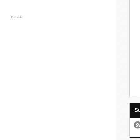
Publicité
us nos livres sur Amazon”. Une
’y engage.
3
min