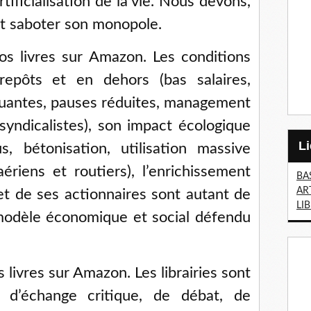
tificialisation de la vie. Nous devons,
et saboter son monopole.
s livres sur Amazon. Les conditions
repôts et en dehors (bas salaires,
nuantes, pauses réduites, management
syndicalistes), son impact écologique
s, bétonisation, utilisation massive
aériens et routiers), l’enrichissement
BA
AR
t de ses actionnaires sont autant de
LI
odèle économique et social défendu
livres sur Amazon. Les librairies sont
 d’échange critique, de débat, de