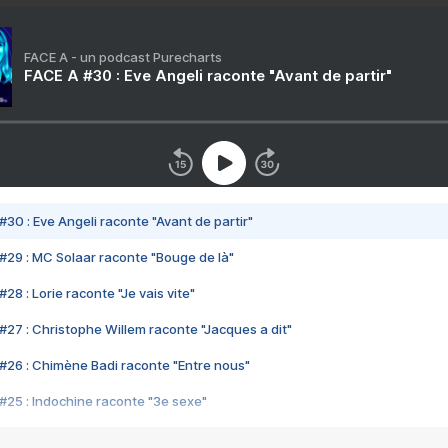
FACE A - un podcast Purecharts
FACE A #30 : Eve Angeli raconte "Avant de partir"
#30 : Eve Angeli raconte "Avant de partir"
#29 : MC Solaar raconte "Bouge de là"
28 : Lorie raconte "Je vais vite"
#27 : Christophe Willem raconte "Jacques a dit"
#26 : Chimène Badi raconte "Entre nous"
#25 : Indochine raconte "3e sexe"
#24 : Zaho raconte "C'est chelou"