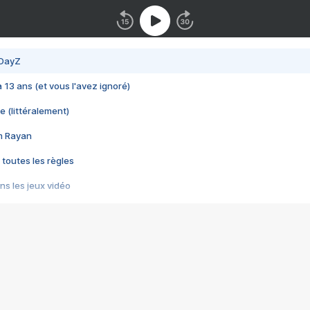
 DayZ
 a 13 ans (et vous l'avez ignoré)
e (littéralement)
im Rayan
 toutes les règles
s les jeux vidéo
us choquant de Rockstar ? - Le scandale BULLY
e plus moche de Steam
du RÊVE tourne au CAUCHEMAR
pendant 8 heures
it… à tort